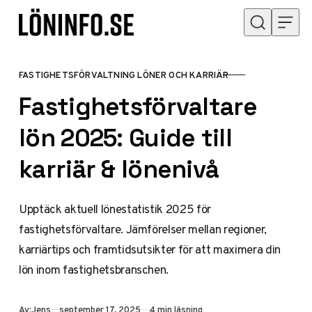
Hoppa till innehåll
FASTIGHETSFÖRVALTNING LÖNER OCH KARRIÄR
KATEGORI
Fastighetsförvaltare
lön 2025: Guide till
karriär & lönenivå
Upptäck aktuell lönestatistik 2025 för
fastighetsförvaltare. Jämförelser mellan regioner,
karriärtips och framtidsutsikter för att maximera din
lön inom fastighetsbranschen.
Publicerad
Av:
Jens
september 17, 2025
4 min läsning