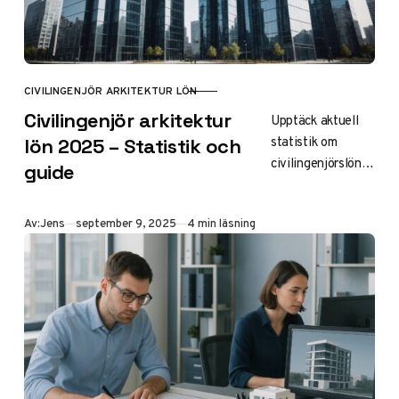
CIVILINGENJÖR ARKITEKTUR LÖN
KATEGORI
Civilingenjör arkitektur
Upptäck aktuell
statistik om
lön 2025 – Statistik och
civilingenjörslöner
guide
inom arkitektur
2025.
Publicerad
Av:
Jens
september 9, 2025
4 min läsning
Genomsnittslön
46 200 kr/mån
med faktorer som
påverkar,
regionala
skillnader och tips
för
löneförhandling.