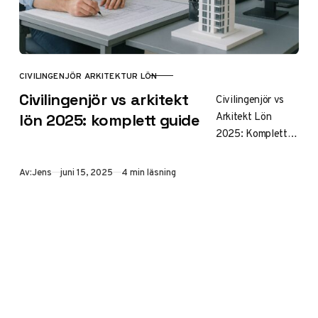
CIVILINGENJÖR ARKITEKTUR LÖN
KATEGORI
Civilingenjör vs arkitekt
Civilingenjör vs
Arkitekt Lön
lön 2025: komplett guide
2025: Komplett
Guide & Statistik
Innehållsförteckni
Publicerad
Av:
Jens
juni 15, 2025
4 min läsning
ng Introduktion
Lönestatistik och
Jämförelser
Civilingenjörers
Lönespann och
Branschvariatione
r Arkitekters
Löneutveckling…