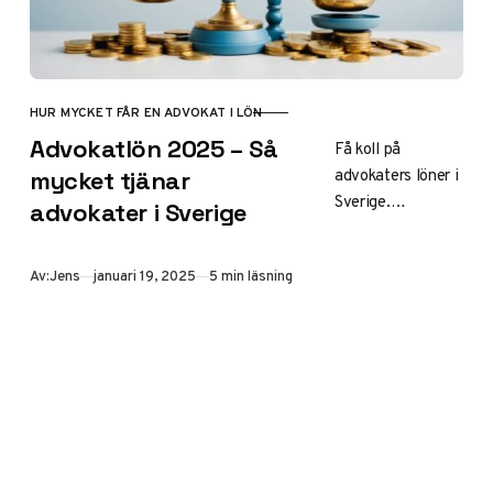
HUR MYCKET FÅR EN ADVOKAT I LÖN
KATEGORI
Advokatlön 2025 – Så
Få koll på
advokaters löner i
mycket tjänar
Sverige.
advokater i Sverige
Genomsnittslön,
erfarenhetsnivåer
Publicerad
Av:
Jens
januari 19, 2025
5 min läsning
och
framtidsutsikter
för advokatyrket.
Uppdaterad
statistik för 2025.