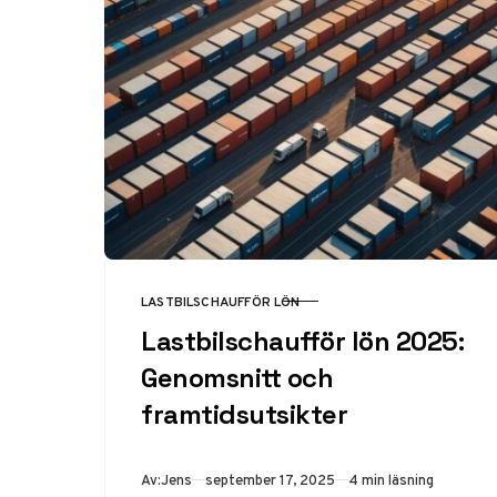
LASTBILSCHAUFFÖR LÖN
KATEGORI
Lastbilschaufför lön 2025:
Genomsnitt och
framtidsutsikter
Publicerad
Av:
Jens
september 17, 2025
4 min läsning