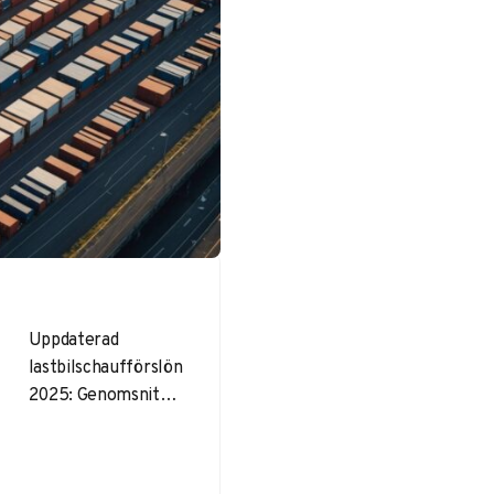
Uppdaterad
lastbilschaufförslön
2025: Genomsnitt
32.500-34.800
kr/mån, ingångslön
30.163 kr, timlön