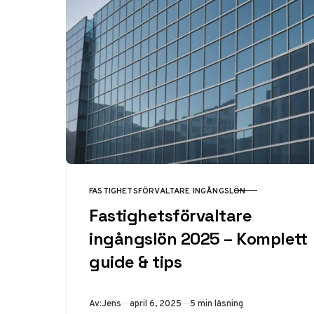
FASTIGHETSFÖRVALTARE INGÅNGSLÖN
KATEGORI
Fastighetsförvaltare
ingångslön 2025 – Komplett
guide & tips
Publicerad
Av:
Jens
april 6, 2025
5 min läsning