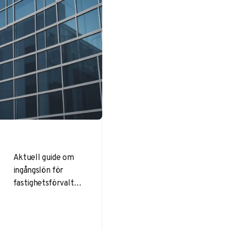
Aktuell guide om
ingångslön för
fastighetsförvaltar
e 2025. Jämför
löner, få tips för
löneförhandling och