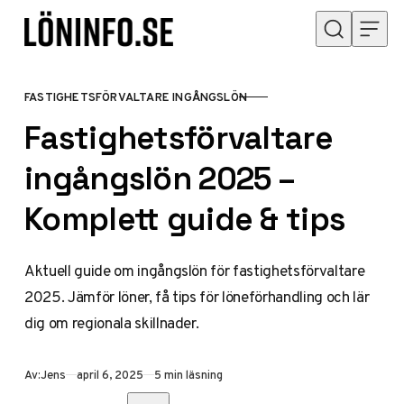
Hoppa till innehåll
FASTIGHETSFÖRVALTARE INGÅNGSLÖN
KATEGORI
Fastighetsförvaltare
ingångslön 2025 –
Komplett guide & tips
Aktuell guide om ingångslön för fastighetsförvaltare
2025. Jämför löner, få tips för löneförhandling och lär
dig om regionala skillnader.
Publicerad
Av:
Jens
april 6, 2025
5 min läsning
Dela med vänner