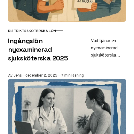
DISTRIKTSSKÖTERSKA LÖN
KATEGORI
Ingångslön
Vad tjänar en
nyexaminerad
nyexaminerad
sjuksköterska
sjuksköterska 2025
2025? Grundlön
31 900–32 100
Publicerad
Av:
Jens
december 2, 2025
7 min läsning
kr/mån enligt
Vårdförbundet. Se
regionala
skillnader, OB-
tillägg, nettolön
och
förhandlingstips
för högre lön.