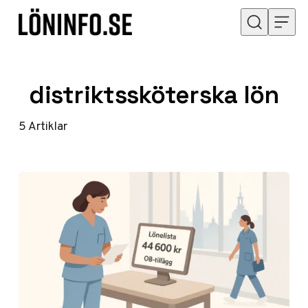
Hoppa till innehåll
distriktssköterska lön
5
Artiklar