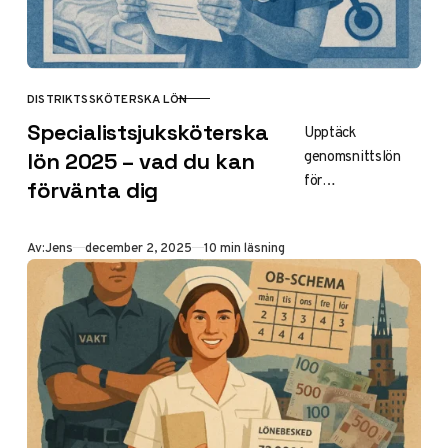
DISTRIKTSSKÖTERSKA LÖN
KATEGORI
Specialistsjuksköterska
Upptäck
genomsnittslön
lön 2025 – vad du kan
för
förvänta dig
specialistsjuksköt
erska 2025: 44
Publicerad
Av:
Jens
december 2, 2025
10 min läsning
000–50 000
kr/mån. Jämför
specialiteter som
intensivvård (49
500 kr), psykiatri
och regioner som
Stockholm. Tips
för högre lön och
bemanning.