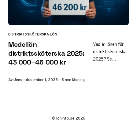
DISTRIKTSSKÖTERSKA LÖN
KATEGORI
Medellön
Vad är lönen för
distriktssköterska
distriktssköterska 2025:
2025? Se
43 000–46 000 kr
medellön 43 000–
46 000 kr/mån,
Publicerad
Av:
Jens
december 1, 2025
8 min läsning
ingångslön 38
000–40 000 kr,
skillnader per
BVC, hemsjukvård,
region och tips för
högre lön med
© löninfo.se 2026
SCB-data.