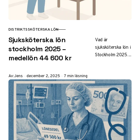
DISTRIKTSSKÖTERSKA LÖN
KATEGORI
Sjuksköterska lön
Vad är
sjuksköterska lön i
stockholm 2025 –
Stockholm 2025?
medellön 44 600 kr
Medellön 44 600
kr/mån,
Publicerad
Av:
Jens
december 2, 2025
7 min läsning
nyutexaminerad
38 500 kr. Jämför
med
riksgenomsnitt,
OB-tillägg,
specialisering och
tips för högre lön
trots höga
boendekostnader.