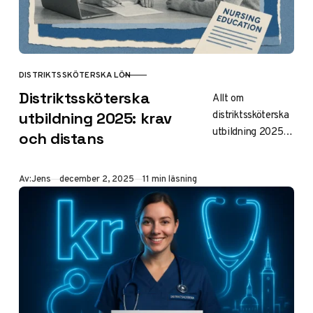
DISTRIKTSSKÖTERSKA LÖN
KATEGORI
Distriktssköterska
Allt om
distriktssköterska
utbildning 2025: krav
utbildning 2025:
och distans
75 hp, 1 år heltid
eller 2 år halvfart,
Publicerad
Av:
Jens
december 2, 2025
11 min läsning
distansalternativ,
antagningskrav,
kostnadsfri med
CSN eller betald
lön. Ansök via
antagning.se –
guide för
sjuksköterskor.