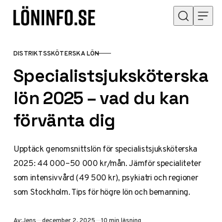
Hoppa till innehåll
DISTRIKTSSKÖTERSKA LÖN
KATEGORI
Specialistsjuksköterska
lön 2025 – vad du kan
förvänta dig
Upptäck genomsnittslön för specialistsjuksköterska
2025: 44 000–50 000 kr/mån. Jämför specialiteter
som intensivvård (49 500 kr), psykiatri och regioner
som Stockholm. Tips för högre lön och bemanning.
Publicerad
Av:
Jens
december 2, 2025
10 min läsning