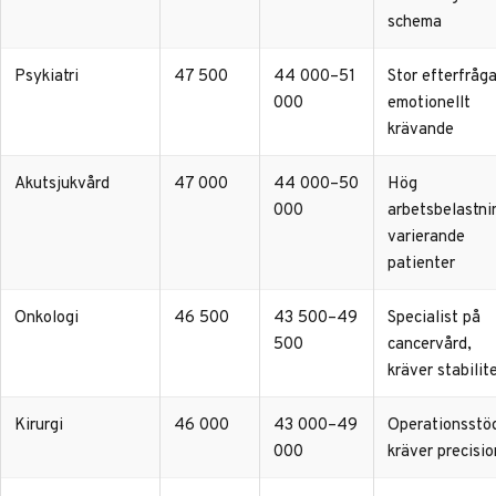
schema
Psykiatri
47 500
44 000–51
Stor efterfråga
000
emotionellt
krävande
Akutsjukvård
47 000
44 000–50
Hög
000
arbetsbelastni
varierande
patienter
Onkologi
46 500
43 500–49
Specialist på
500
cancervård,
kräver stabilit
Kirurgi
46 000
43 000–49
Operationsstö
000
kräver precisio