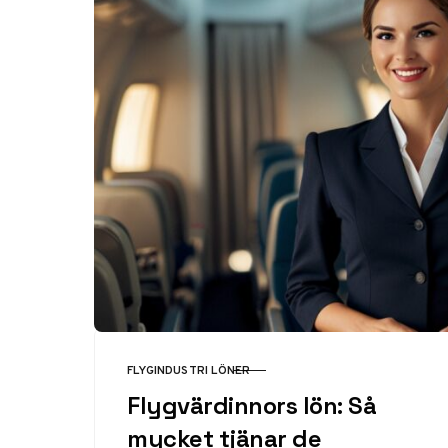
FLYGINDUSTRI LÖNER
KATEGORI
Flygvärdinnors lön: Så
mycket tjänar de