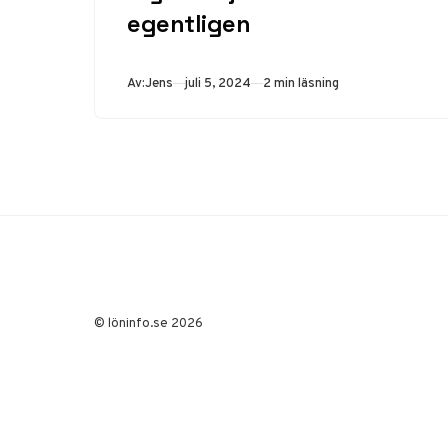
egentligen
Publicerad
Av:
Jens
juli 5, 2024
2 min läsning
© löninfo.se 2026