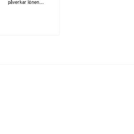
påverkar lönen
Lönen för en
flygvärdinna kan
variera beroende på
flera faktorer.
Några av de…