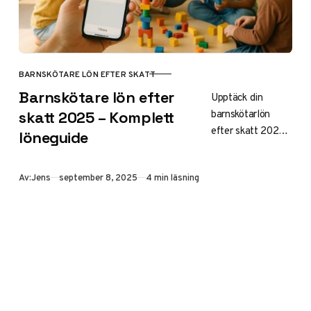
BARNSKÖTARE LÖN EFTER SKATT
KATEGORI
Barnskötare lön efter
Upptäck din
barnskötarlön
skatt 2025 – Komplett
efter skatt 2025:
löneguide
aktuell
lönestatistik,
Publicerad
Av:
Jens
september 8, 2025
4 min läsning
regionala
skillnader och tips
för att maximera
din nettolön som
barnskötare i
Sverige.