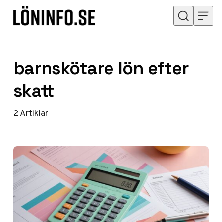
Hoppa till innehåll
barnskötare lön efter
skatt
2
Artiklar