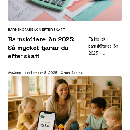
BARNSKÖTARE LÖN EFTER SKATT
KATEGORI
Barnskötare lön 2025:
Få inblick i
barnskötares lön
Så mycket tjänar du
2025 –
efter skatt
genomsnittliga
siffror, regionala
Publicerad
Av:
Jens
september 8, 2025
3 min läsning
skillnader, tips för
att öka inkomsten
och aktuella
trender efter
senaste avtalen
från Kommunal.