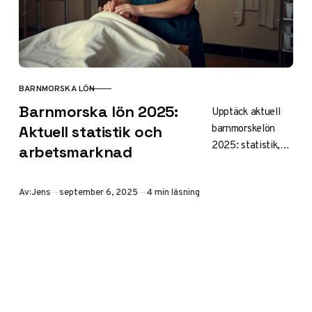
BARNMORSKA LÖN
KATEGORI
Barnmorska lön 2025:
Upptäck aktuell
barnmorskelön
Aktuell statistik och
2025: statistik,
arbetsmarknad
ingångslön,
regionala
Publicerad
Av:
Jens
september 6, 2025
4 min läsning
skillnader och
karriärmöjligheter.
Jämförelser med
privat sektor och
Norge för bättre
löneförhandling.