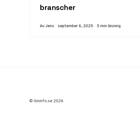
branscher
Publicerad
Av:
Jens
september 6, 2025
5 min läsning
© löninfo.se 2026