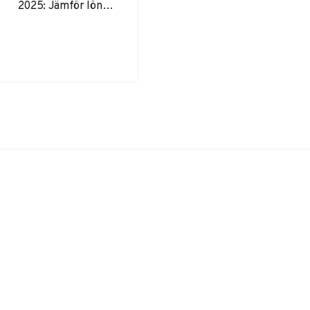
2025: Jämför löner
i olika branscher, se
löneintervall och få
konkreta
förhandlingstips för
högre lön i din
karriär.