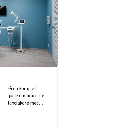
Få en komplett
guide om löner för
tandläkare med
egen klinik. Vi går
igenom inkomster,
kostnader och