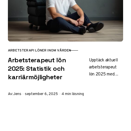
ARBETSTERAPI LÖNER INOM VÅRDEN
KATEGORI
Arbetsterapeut lön
Upptäck aktuell
arbetsterapeut
2025: Statistik och
lön 2025 med
karriärmöjligheter
regional statistik,
karriärmöjligheter
Publicerad
Av:
Jens
september 6, 2025
4 min läsning
och tips för
löneförhandling.
Se hur din
erfarenhet
påverkar
inkomstnivån.