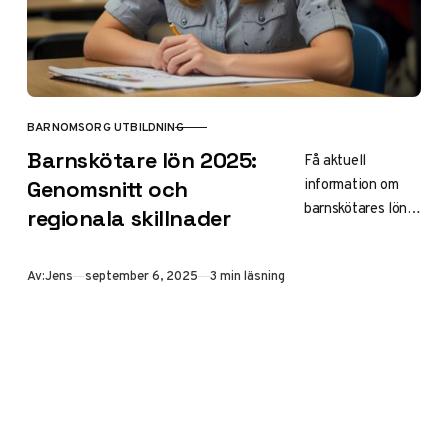
BARNOMSORG UTBILDNING
KATEGORI
Barnskötare lön 2025:
Få aktuell
information om
Genomsnitt och
barnskötares lön
regionala skillnader
2025 –
genomsnittslön,
Publicerad
Av:
Jens
september 6, 2025
3 min läsning
regionala
skillnader och
karriärmöjligheter
för att utvecklas
inom yrket och
höja din inkomst.