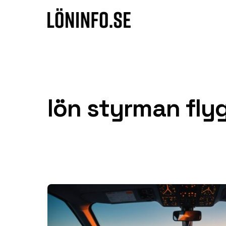
Hoppa till innehåll
lön styrman fly