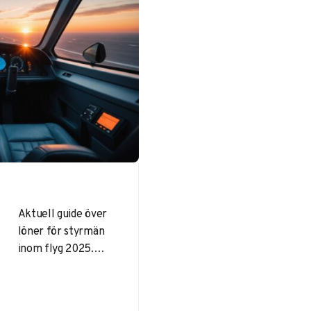
Aktuell guide över
löner för styrmän
inom flyg 2025.
Jämför löner
mellan flygbolag,
förmåner och vad