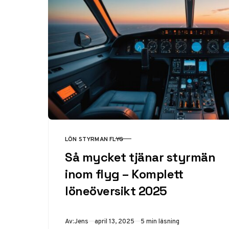
LÖN STYRMAN FLYG
KATEGORI
Så mycket tjänar styrmän
inom flyg – Komplett
löneöversikt 2025
Publicerad
Av:
Jens
april 13, 2025
5 min läsning