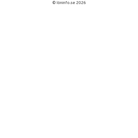
Sverige 2025.
© löninfo.se 2026