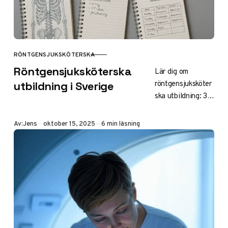
antagningspoäng
vid Örebro,
Karolinska och
Göteborg.
RÖNTGENSJUKSKÖTERSKA
KATEGORI
Röntgensjuksköterska
Lär dig om
röntgensjuksköter
utbildning i Sverige
ska utbildning: 3-
årigt program med
teori och VFU,
Publicerad
Av:
Jens
oktober 15, 2025
6 min läsning
behörighet,
antagning via
Antagning.se
2025 och
universitet som
Göteborgs,
Uppsala och KI.
Bli specialist i