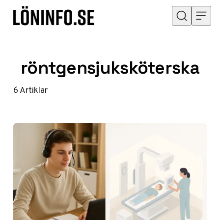
Hoppa till innehåll
röntgensjuksköterska
6
Artiklar