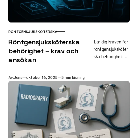
ns ger goda
chanser –
uppdatera ditt CV
och ansök snabbt
RÖNTGENSJUKSKÖTERSKA
KATEGORI
för
Röntgensjuksköterska
Lär dig kraven för
karriärmöjligheter
röntgensjuksköter
behörighet – krav och
2025.
ska behörighet:
ansökan
grundläggande
och särskild
Publicerad
Av:
Jens
oktober 16, 2025
5 min läsning
behörighet, betyg
i matematik,
naturkunskap och
samhällskunskap.
Komplettera via
komvux för
ansökan 2025 och
kolla