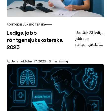
RÖNTGENSJUKSKÖTERSKA
KATEGORI
Lediga jobb
Upptäck 23 lediga
jobb som
röntgensjuksköterska
röntgensjuksköter
2025
ska i Sverige, med
fokus på
Publicerad
Av:
Jens
oktober 17, 2025
5 min läsning
Stockholm och
Göteborg. Få tips
på hur du söker
via
Arbetsförmedlinge
n, Indeed och
nätverk. Stark
brist på
specialistkompete