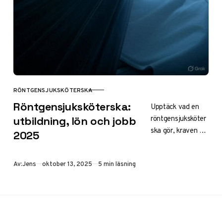
RÖNTGENSJUKSKÖTERSKA
KATEGORI
Röntgensjuksköterska:
Upptäck vad en
röntgensjuksköter
utbildning, lön och jobb
ska gör, kraven för
2025
utbildning,
medellön på 42
Publicerad
Av:
Jens
oktober 13, 2025
5 min läsning
400 kr/mån och
lediga jobb. Lär
dig om behörighet,
distansmöjligheter
och karriärvägar i