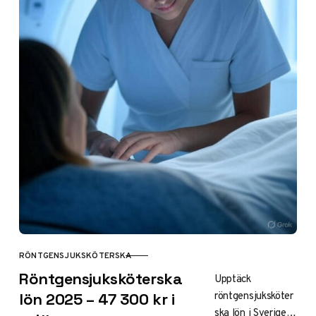
bilddiagnostik och
patientvård.
RÖNTGENSJUKSKÖTERSKA
KATEGORI
Röntgensjuksköterska
Upptäck
röntgensjuksköter
lön 2025 – 47 300 kr i
ska lön i Sverige