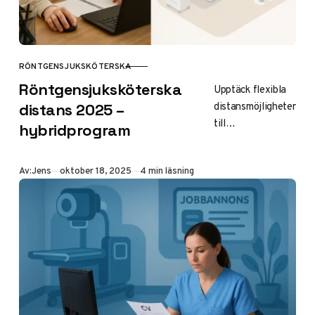
RÖNTGENSJUKSKÖTERSKA
KATEGORI
Röntgensjuksköterska
Upptäck flexibla
distansmöjligheter
distans 2025 –
till
hybridprogram
röntgensjuksköter
ska 2025.
Publicerad
Av:
Jens
oktober 18, 2025
4 min läsning
Hybridutbildninga
r vid Jönköping
University och
andra, med online-
teori, VFU-krav
och CSN-stöd.
Ansök via
antagning.se för
karriär i radiologi.