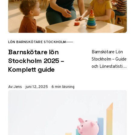
LÖN BARNSKÖTARE STOCKHOLM
KATEGORI
Barnskötare lön
Barnskötare Lön
Stockholm – Guide
Stockholm 2025 –
och Lönestatistik
Komplett guide
2025
Innehållsförteckni
Publicerad
Av:
Jens
juni 12, 2025
6 min läsning
ng Introduktion till
barnskötarlöner i
Stockholm Aktuell
lönestatistik
2025 Faktorer
som påverkar…