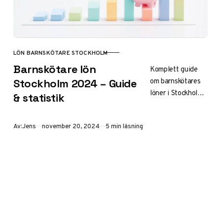
LÖN BARNSKÖTARE STOCKHOLM
KATEGORI
Barnskötare lön
Komplett guide
om barnskötares
Stockholm 2024 – Guide
löner i Stockholm
& statistik
2024. Här hittar
du aktuell
Publicerad
Av:
Jens
november 20, 2024
5 min läsning
statistik,
genomsnittslön,
löneläge och vad
som påverkar
lönenivån.