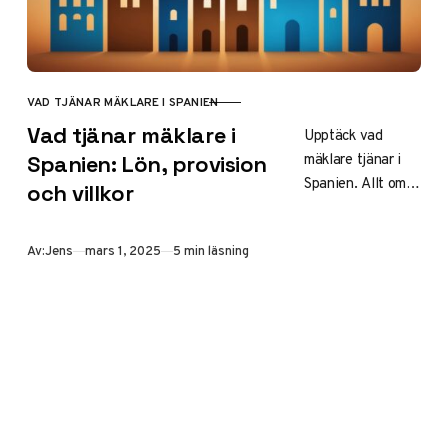
VAD TJÄNAR MÄKLARE I SPANIEN
KATEGORI
Vad tjänar mäklare i
Upptäck vad
mäklare tjänar i
Spanien: Lön, provision
Spanien. Allt om
och villkor
löner, provisioner
och villkor.
Publicerad
Av:
Jens
mars 1, 2025
5 min läsning
Jämförelser
mellan regioner
och erfaren vs
nybörjare inom
mäklarbranschen.