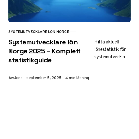
SYSTEMUTVECKLARE LÖN NORGE
KATEGORI
Systemutvecklare lön
Hitta aktuell
lönestatistik för
Norge 2025 – Komplett
systemutvecklare
statistikguide
i Norge 2025 –
jämförelser med
Publicerad
Av:
Jens
september 5, 2025
4 min läsning
Sverige,
lönenivåer för
olika erfarenheter
och tips för högre
lön i denna
kompletta guide.