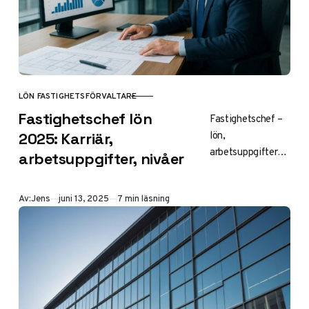
LÖN FASTIGHETSFÖRVALTARE
KATEGORI
Fastighetschef lön
Fastighetschef –
lön,
2025: Karriär,
arbetsuppgifter
arbetsuppgifter, nivåer
och
karriärmöjligheter
Publicerad
Av:
Jens
juni 13, 2025
7 min läsning
2025
Innehållsförteckni
ng Introduktion till
fastighetschefens
roll Lönenivåer för
fastighetschefer
2025 Regionala