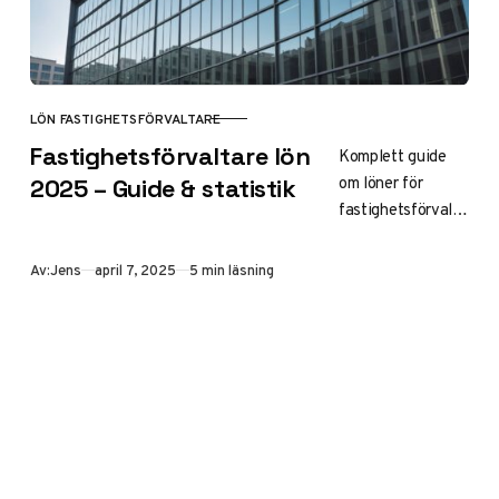
löneskillnader
Arbetsuppgifter
och…
LÖN FASTIGHETSFÖRVALTARE
KATEGORI
Fastighetsförvaltare lön
Komplett guide
om löner för
2025 – Guide & statistik
fastighetsförvalta
re. Få koll på
genomsnittslön,
Publicerad
Av:
Jens
april 7, 2025
5 min läsning
regionala
skillnader och
faktorer som
påverkar
lönenivån.