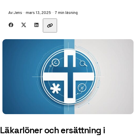
Publicerad
Av:
Jens
mars 13, 2025
7 min läsning
Dela med vänner
Läkarlöner och ersättning i