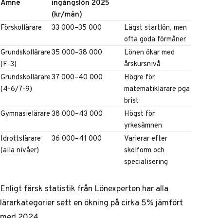
Ämne
ingångslön 2025
(kr/mån)
Förskollärare
33 000–35 000
Lägst startlön, men
ofta goda förmåner
Grundskollärare
35 000–38 000
Lönen ökar med
(F-3)
årskursnivå
Grundskollärare
37 000–40 000
Högre för
(4-6/7-9)
matematiklärare pga
brist
Gymnasielärare
38 000–43 000
Högst för
yrkesämnen
Idrottslärare
36 000–41 000
Varierar efter
(alla nivåer)
skolform och
specialisering
Enligt färsk statistik från
Lönexperten
har alla
lärarkategorier sett en ökning på cirka 5% jämfört
med 2024.