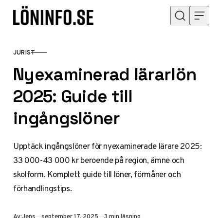
Hoppa till innehåll
JURIST
KATEGORI
Nyexaminerad lärarlön
2025: Guide till
ingångslöner
Upptäck ingångslöner för nyexaminerade lärare 2025:
33 000-43 000 kr beroende på region, ämne och
skolform. Komplett guide till löner, förmåner och
förhandlingstips.
Publicerad
Av:
Jens
september 17, 2025
3 min läsning