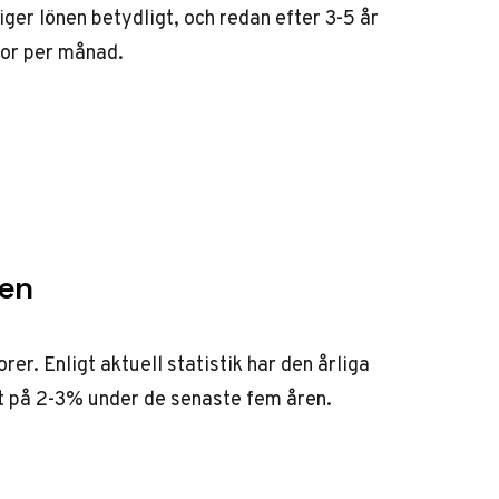
ger lönen betydligt, och redan efter 3-5 år
nor per månad.
gen
orer. Enligt
aktuell statistik
har den årliga
at på 2-3% under de senaste fem åren.