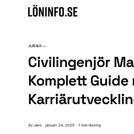
Hoppa till innehåll
JURIST
KATEGORI
Civilingenjör M
Komplett Guide 
Karriärutveckli
Publicerad
Av:
Jens
januari 24, 2025
7 min läsning