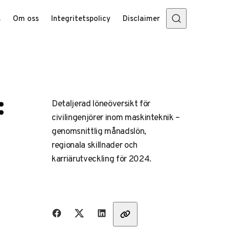
s
Om oss
Integritetspolicy
Disclaimer
:
Detaljerad löneöversikt för
civilingenjörer inom maskinteknik –
genomsnittlig månadslön,
regionala skillnader och
karriärutveckling för 2024.
Dela med vänner