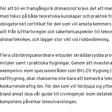
För att bli en framgångsrik drönarpilot krävs det att m
med fokus på både teoretiska kunskaper och praktisk flyg
obligatoriskt certifikat för den som vill arbeta kommer
allt från luftfartsregler och säkerhetsaspekter till tekn
drönartekniken, och lägger stor vikt vid riskbedömning.
Flera utbildningsanordnare erbjuder skräddarsydda prog
miljöer samt i praktiska flygningar. Genom att investera 
exempelvis inom specialområden som BVLOS-flygning (B
nattflygning, ökar chanserna inte bara att bemästra tekn
konkurrenskraftig lön. För den som vill fördjupa sig ytte
bland annat läsa vår
guide till civilingenjör inom datate
kompetens påverkar löneutvecklingen.