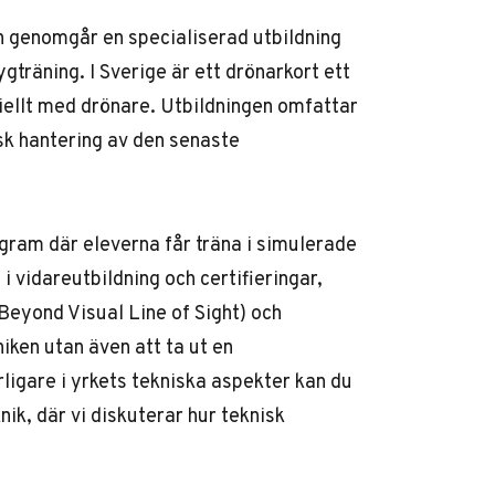
an genomgår en specialiserad utbildning
träning. I Sverige är ett drönarkort ett
siellt med drönare. Utbildningen omfattar
isk hantering av den senaste
ram där eleverna får träna i simulerade
i vidareutbildning och certifieringar,
eyond Visual Line of Sight) och
iken utan även att ta ut en
rligare i yrkets tekniska aspekter kan du
knik
, där vi diskuterar hur teknisk