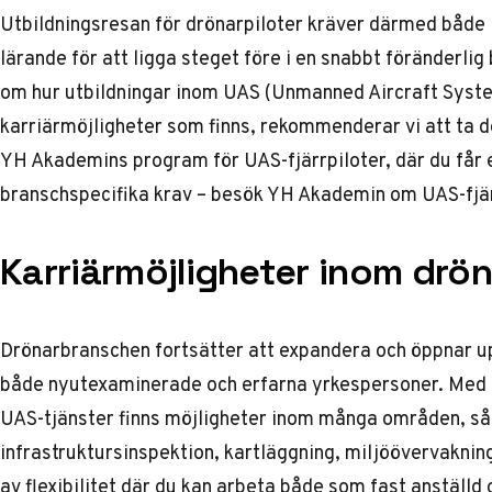
Utbildningsresan för drönarpiloter kräver därmed både in
lärande för att ligga steget före i en snabbt föränderli
om hur utbildningar inom UAS (Unmanned Aircraft Syste
karriärmöjligheter som finns, rekommenderar vi att ta de
YH Akademins program för UAS-fjärrpiloter, där du få
branschspecifika krav – besök
YH Akademin om UAS-fjär
Karriärmöjligheter inom drö
Drönarbranschen fortsätter att expandera och öppnar up
både nyutexaminerade och erfarna yrkespersoner. Med 
UAS-tjänster finns möjligheter inom många områden, så
infrastruktursinspektion, kartläggning, miljöövervaknin
av flexibilitet där du kan arbeta både som fast anställ