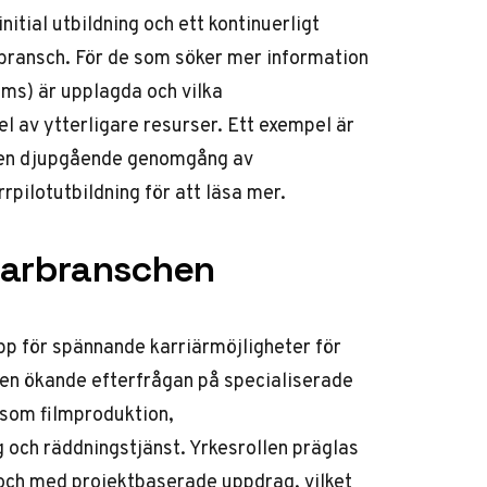
itial utbildning och ett kontinuerligt
g bransch. För de som söker mer information
ms) är upplagda och vilka
l av ytterligare resurser. Ett exempel är
r en djupgående genomgång av
rpilotutbildning
för att läsa mer.
narbranschen
p för spännande karriärmöjligheter för
en ökande efterfrågan på specialiserade
som filmproduktion,
g och räddningstjänst. Yrkesrollen präglas
d och med projektbaserade uppdrag, vilket