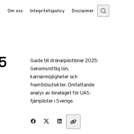
s
Om oss
Integritetspolicy
Disclaimer
5
Guide till drönarpilotlöner 2025:
Genomsnittlig lön,
karriärmöjligheter och
framtidsutsikter. Omfattande
analys av löneläget för UAS-
fjärrpiloter i Sverige.
Dela med vänner