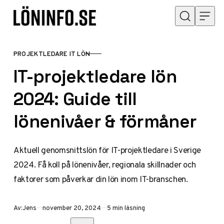
Hoppa till innehåll
PROJEKTLEDARE IT LÖN
KATEGORI
IT-projektledare lön
2024: Guide till
lönenivåer & förmåner
Aktuell genomsnittslön för IT-projektledare i Sverige
2024. Få koll på lönenivåer, regionala skillnader och
faktorer som påverkar din lön inom IT-branschen.
Publicerad
Av:
Jens
november 20, 2024
5 min läsning
Dela med vänner