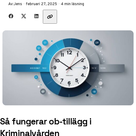
Publicerad
Av:
Jens
februari 27, 2025
4 min läsning
Dela med vänner
Så fungerar ob-tillägg i
Kriminalvården