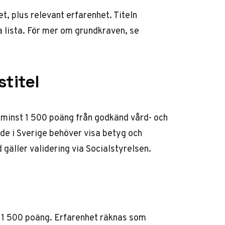
t, plus relevant erfarenhet. Titeln
a lista. För mer om grundkraven, se
titel
s minst 1 500 poäng från godkänd vård- och
de i Sverige behöver visa betyg och
gäller validering via Socialstyrelsen.
t 1 500 poäng. Erfarenhet räknas som