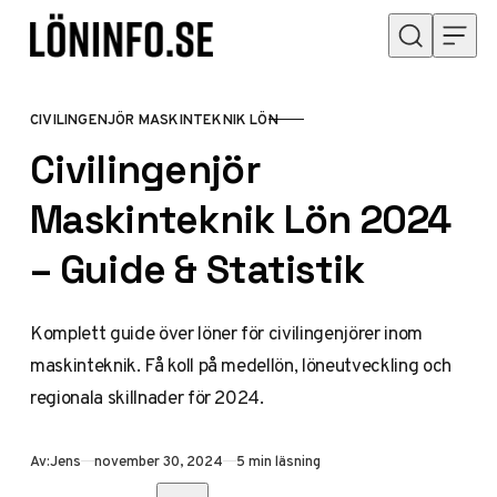
Hoppa till innehåll
CIVILINGENJÖR MASKINTEKNIK LÖN
KATEGORI
Civilingenjör
Maskinteknik Lön 2024
– Guide & Statistik
Komplett guide över löner för civilingenjörer inom
maskinteknik. Få koll på medellön, löneutveckling och
regionala skillnader för 2024.
Publicerad
Av:
Jens
november 30, 2024
5 min läsning
Dela med vänner